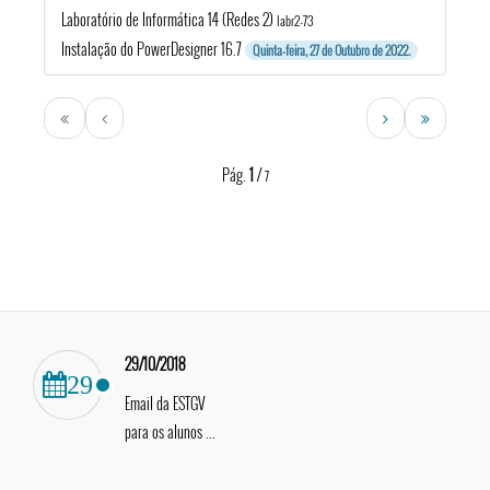
Laboratório de Informática 14 (Redes 2)
labr2-73
Instalação do PowerDesigner 16.7
Quinta-feira, 27 de Outubro de 2022.
Pág.
1
/
7
29/10/2018
29
Email da ESTGV
para os alunos ...