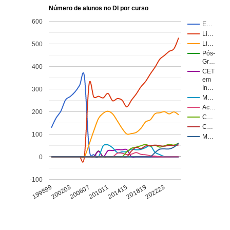
Número de alunos no DI por curso
600
E…
Li…
Li…
500
Pós-
Gr…
400
CET
em
In…
300
M…
Ac…
200
C…
C…
100
M…
0
-100
199899
201011
202223
200607
201819
200203
201415