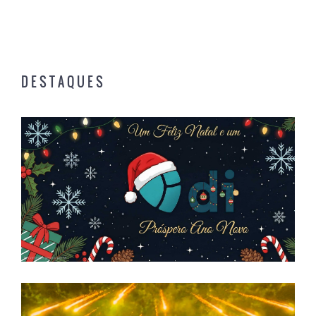
D E S T A Q U E S