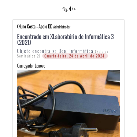
Pág.
4
/
4
(Nuno Costa - Apoio DI)
Administrador
Encontrado em XLaboratório de Informática 3
(2021)
Objeto encontra-se Dep. Informática
(Sala de
Quarta-feira, 24 de Abril de 2024.
Seminários 2)
Carregador Lenovo