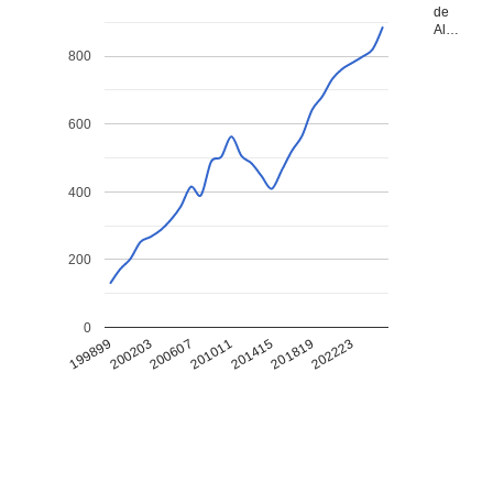
de
Al…
800
600
400
200
0
199899
201011
202223
200607
201819
200203
201415